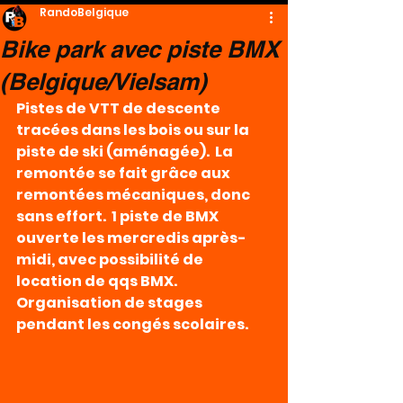
RandoBelgique
Bike park avec piste BMX
(Belgique/Vielsam)
Pistes de VTT de descente 
tracées dans les bois ou sur la 
piste de ski (aménagée).  La 
remontée se fait grâce aux 
remontées mécaniques, donc 
sans effort.  1 piste de BMX 
ouverte les mercredis après-
midi, avec possibilité de 
location de qqs BMX.  
Organisation de stages 
pendant les congés scolaires.