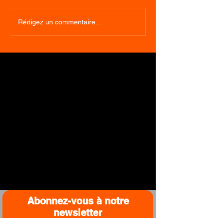
Bike Park ( Mal
Le bike park Kaul
Rédigez un commentaire...
(Luxembourg)
Abonnez-vous à notre
newsletter