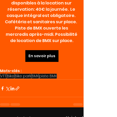
disponibles à la location sur 
réservation: 40€ la journée.  Le 
casque intégral est obligatoire.  
Cafétéria et sanitaires sur place.  
Piste de BMX ouverte les 
mercredis après-midi. Possibilité 
de location de BMX sur place.
En savoir plus
Mots-clés :
VTT
Bike
Bike park
BMX
piste BMX