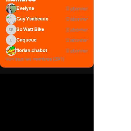
Evelyne
S'abonner
Guy Ysabeaux
S'abonner
So Watt Bike
S'abonner
So Watt Bike
Caqueue
S'abonner
Caqueue
florian.chabot
S'abonner
Voir tous les membres (391)