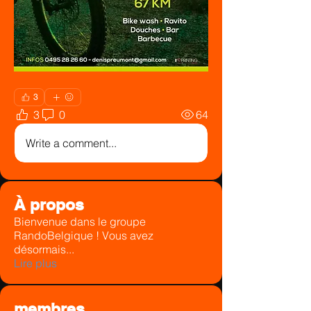
3
3
0
64
Write a comment...
À propos
Bienvenue dans le groupe
RandoBelgique ! Vous avez
désormais
...
Lire plus
membres