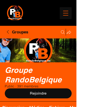
Groupes
Groupe
RandoBelgique
Public
·
391 membres
Rejoindre