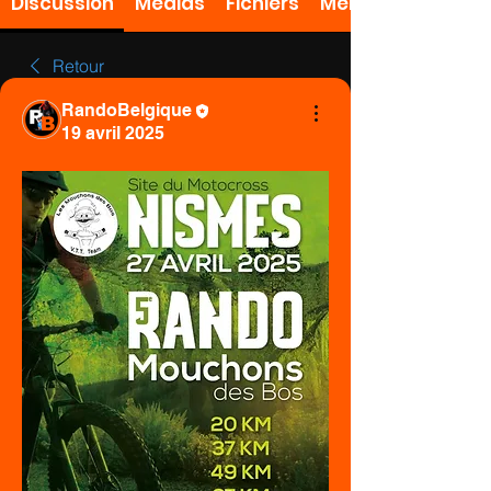
Discussion
Médias
Fichiers
Members
Retour
RandoBelgique
19 avril 2025