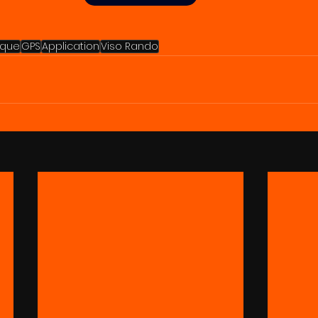
ique
GPS
Application
Viso Rando