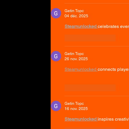
Getin Topc
04 déc. 2025
Steamunlocked 
celebrates ever
J'aime
Répondre
Getin Topc
26 nov. 2025
Steamunlocked 
connects player
J'aime
Répondre
Getin Topc
16 nov. 2025
Steamunlocked 
inspires creati