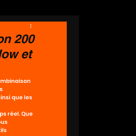
on 200
low et
ombinaison 
s 
insi que les 
s réel. Que 
ous 
ls 