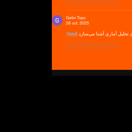
J'aime
Répondre
Getin Topc
26 oct. 2025
Yasdl 
J'aime
Répondre