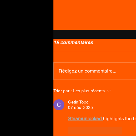
19 commentaires
Rédigez un commentaire...
Comment enlever, entretenir
Trier par :
Les plus récents
et remettre en place votre
tige de selle télescopique ?
Getin Topc
07 déc. 2025
Steamunlocked 
highlights the b
J'aime
Répondre