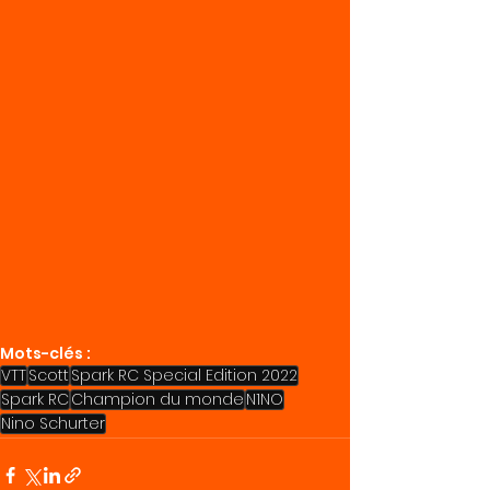
Mots-clés :
VTT
Scott
Spark RC Special Edition 2022
Spark RC
Champion du monde
N1NO
Nino Schurter