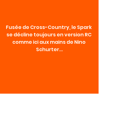
Fusée de Cross-Country, le Spark 
se décline toujours en version RC 
comme ici aux mains de Nino 
Schurter...
La sortie du nouveau Spark 
s'accompagne aussi du 
lancement de nouveaux cockpits 