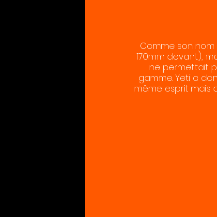
Comme son nom l’in
170mm devant), mai
ne permettait plu
gamme. Yeti a don
même esprit mais q