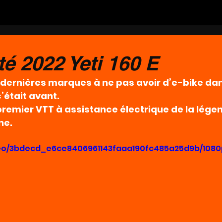
é 2022 Yeti 160 E
s dernières marques à ne pas avoir d’e-bike dan
était avant.
, premier VTT à assistance électrique de la lége
ne.
ideo/3bdecd_e6ce8406961143faaa190fc485a25d9b/1080