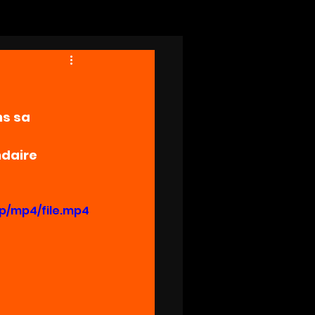
s sa 
ndaire 
p/mp4/file.mp4