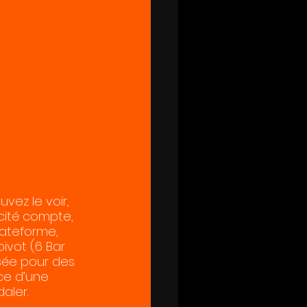
vez le voir, 
acité compte, 
lateforme, 
ivot (6 Bar 
isée pour des 
ce d’une 
aler.