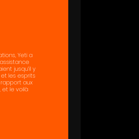
ions, Yeti a 
assistance 
ent jusqu’il y 
t les esprits 
 rapport aux 
et le voilà 