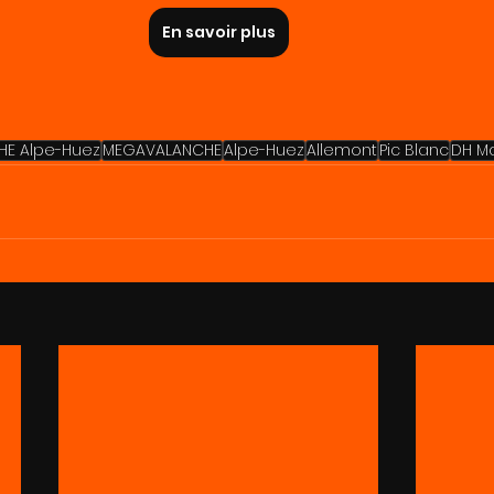
En savoir plus
E Alpe-Huez
MEGAVALANCHE
Alpe-Huez
Allemont
Pic Blanc
DH M