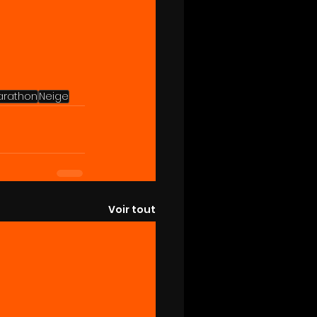
arathon
Neige
Voir tout