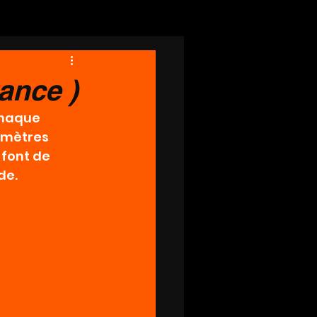
nce )
chaque 
 mètres 
 font de 
de.