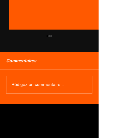
Commentaires
Roc d'Ardenne (
Grand Raid God
Rédigez un commentaire...
Belgique )
Bouillon ( Belgi