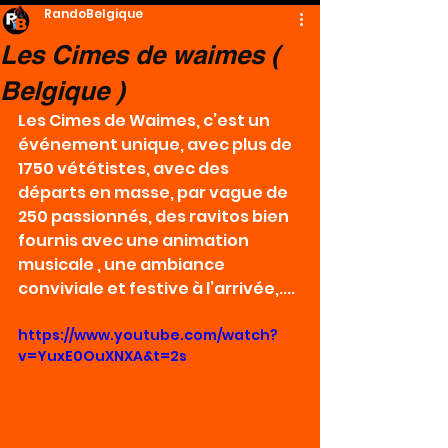
RandoBelgique
Les Cimes de waimes (
Belgique )
Les Cimes de Waimes, c’est un 
événement unique, avec plus de 
1750 vététistes, avec des 
départs en masse, par vague de 
250 passionnés, des ravitos bien 
fournis avec une animation 
musicale , une ambiance 
conviviale et festive à l’arrivée,.... 
https://www.youtube.com/watch?
v=YuxE0OuXNXA&t=2s