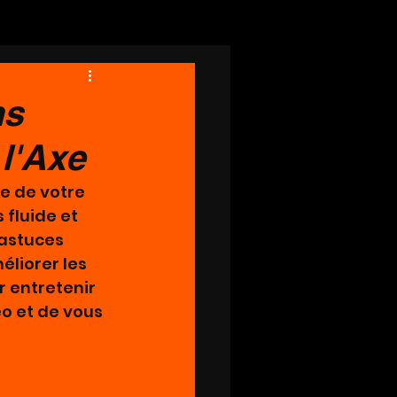
ns
 l'Axe
e de votre 
 fluide et 
astuces 
liorer les 
 entretenir 
éo et de vous 