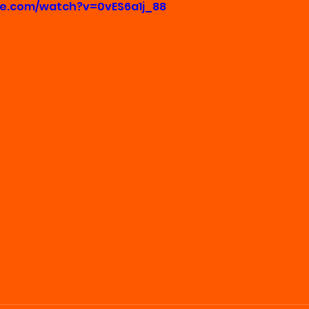
be.com/watch?v=0vES6a1j_88