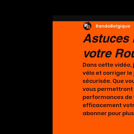
RandoBelgique
Astuces 
votre Rou
Dans cette vidéo,
vélo et corriger le
sécurisée. Que vo
vous permettront d
performances de v
efficacement votre
abonner pour plus 