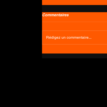
Commentaires
Rédigez un commentaire...
Comment enlever, entretenir
et remettre en place votre
tige de selle télescopique ?