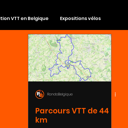
tion VTT en Belgique
Expositions vélos
Conseils VTT
Les Bike Parks
phone
Mécanique VTT par Michel
utés vélo
RandoBelgique
Parcours VTT de 44
km