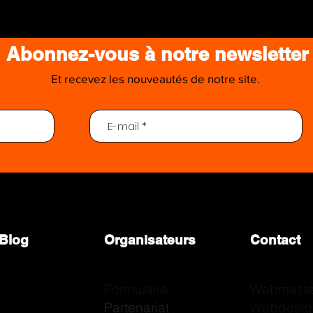
Abonnez-vous à notre newsletter
Et recevez les nouveautés de notre site.
Que pensez-vous de notre site ?
resse ! N’hésitez pas à nous laisser un commentaire
Blog
Organisateurs
Contact
Formulaire
Webmaste
Partenariat
Webdesig