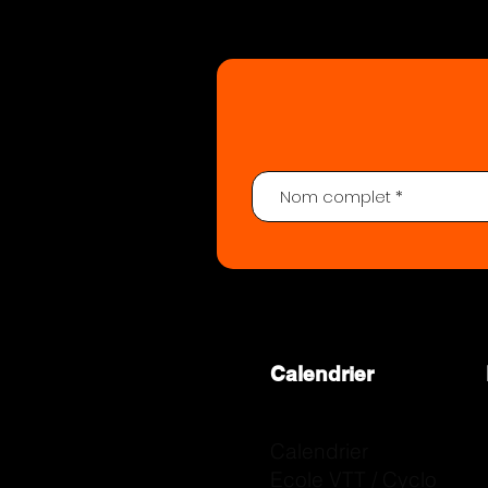
Votre avis nous inté
Calendrier
Calendrier
Ecole VTT / Cyclo