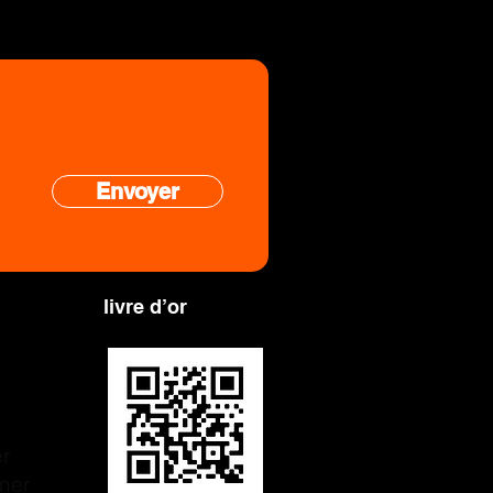
Envoyer
 dans notre
livre d’or
r
ner