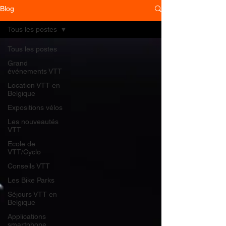
Blog
Tous les postes
Tous les postes
Grand
événements VTT
Location VTT en
Belgique
Expositions vélos
Les nouveautés
VTT
Ecole de
VTT/Cyclo
Conseils VTT
Les Bike Parks
Séjours VTT en
Belgique
Applications
smartphone