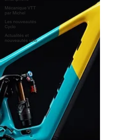
Mécanique VTT
par Michel
Les nouveautés
Cyclo
Actualités et
nouveautés vélo