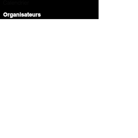
Calendrier
Organisateurs
Formulaire
Partenariat
Contact
Contact
Webmaster
Webdesigner
Blog
Ecole VTT / Cyclo
Les grands événements
Conseils et Astuces
Les Clubs
Membres
Groupes
Boutique