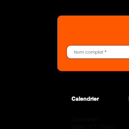
Votre avis nous inté
Calendrier
Calendrier
Ecole VTT / Cyclo