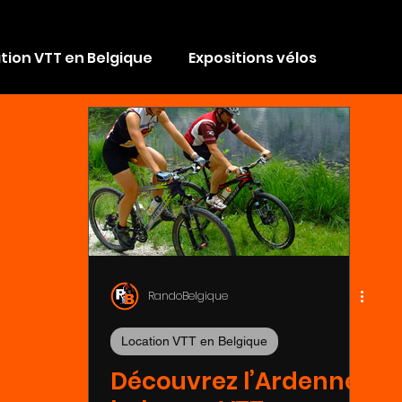
tion VTT en Belgique
Expositions vélos
Conseils VTT
Les Bike Parks
phone
Mécanique VTT par Michel
utés vélo
RandoBelgique
Location VTT en Belgique
Découvrez l’Ardenne