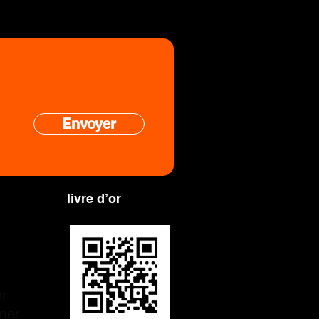
Envoyer
 dans notre
livre d’or
r
ner