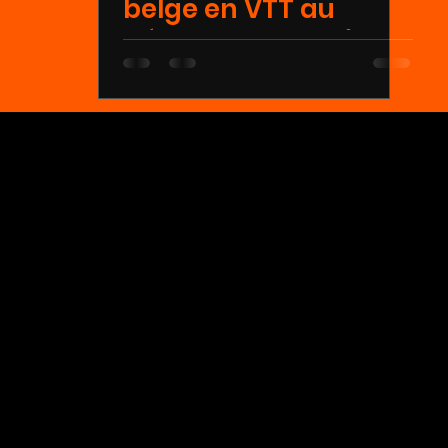
belge en VTT au
départ du Domaine
de Palogne.