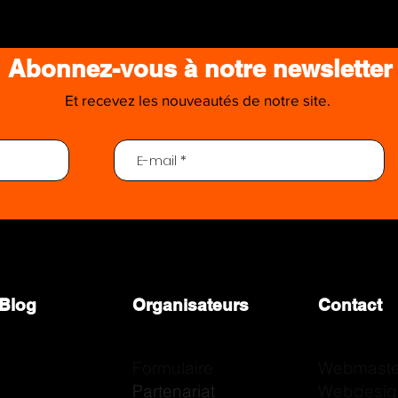
Abonnez-vous à notre newsletter
Et recevez les nouveautés de notre site.
Que pensez-vous de notre site ?
resse ! N’hésitez pas à nous laisser un commentaire
Blog
Organisateurs
Contact
Formulaire
Webmaste
Partenariat
Webdesig